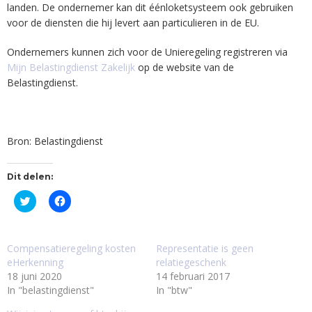
landen. De ondernemer kan dit éénloketsysteem ook gebruiken
voor de diensten die hij levert aan particulieren in de EU.
Ondernemers kunnen zich voor de Unieregeling registreren via
Mijn Belastingdienst Zakelijk
op de website van de
Belastingdienst.
Bron:
Belastingdienst
Dit delen:
Klik
Klik
om
om
te
te
delen
delen
met
op
Twitter
Facebook
Compensatieregeling kosten
Representatie is geen
(Wordt
(Wordt
eHerkenning
relatiegeschenk
in
in
een
een
18 juni 2020
14 februari 2017
nieuw
nieuw
In "belastingdienst"
venster
venster
In "btw"
geopend)
geopend)