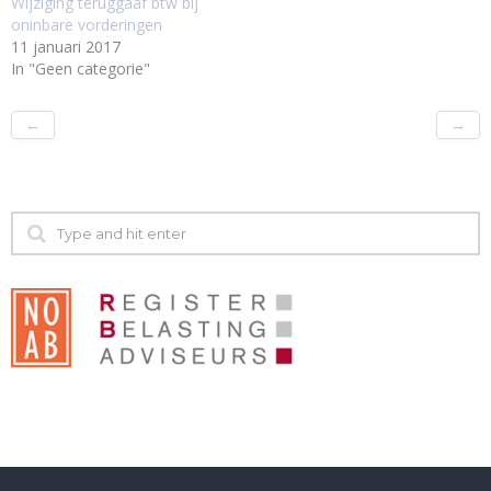
Wijziging teruggaaf btw bij
oninbare vorderingen
11 januari 2017
In "Geen categorie"
←
→