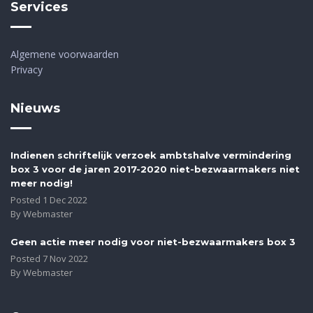
Services
Algemene voorwaarden
Privacy
Nieuws
Indienen schriftelijk verzoek ambtshalve vermindering
box 3 voor de jaren 2017-2020 niet-bezwaarmakers niet
meer nodig!
Posted
1
Dec
2022
By Webmaster
Geen actie meer nodig voor niet-bezwaarmakers box 3
Posted
7
Nov
2022
By Webmaster