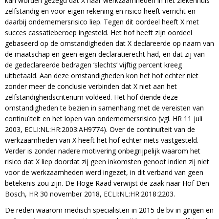
kan worden gezegd dat X haar werkzaamheden in het ziekenhuis
zelfstandig en voor eigen rekening en risico heeft verricht en
daarbij ondernemersrisico liep. Tegen dit oordeel heeft X met
succes cassatieberoep ingesteld. Het hof heeft zijn oordeel
gebaseerd op de omstandigheden dat X declareerde op naam van
de maatschap en geen eigen declaratierecht had, en dat zij van
de gedeclareerde bedragen ‘slechts’ vijftig percent kreeg
uitbetaald. Aan deze omstandigheden kon het hof echter niet
zonder meer de conclusie verbinden dat X niet aan het
zelfstandigheidscriterium voldeed. Het hof diende deze
omstandigheden te bezien in samenhang met de vereisten van
continuïteit en het lopen van ondernemersrisico (vgl. HR 11 juli
2003, ECLI:NL:HR:2003:AH9774). Over de continuïteit van de
werkzaamheden van X heeft het hof echter niets vastgesteld.
Verder is zonder nadere motivering onbegrijpelijk waarom het
risico dat X liep doordat zij geen inkomsten genoot indien zij niet
voor de werkzaamheden werd ingezet, in dit verband van geen
betekenis zou zijn. De Hoge Raad verwijst de zaak naar Hof Den
Bosch, HR 30 november 2018, ECLI:NL:HR:2018:2203.
De reden waarom medisch specialisten in 2015 de bv in gingen en